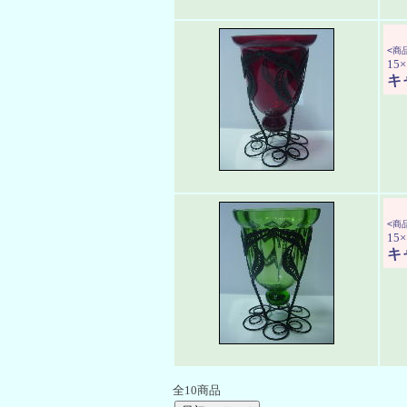
<商品
15×
キ
<商品
15×
キ
全10商品