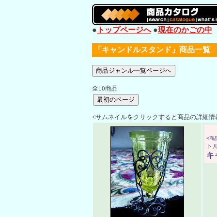
●
トップページへ
●
現在のかごの中
「キャンドルスタンド」商品一覧
全10商品
<サムネイルをクリックすると商品の詳細情
<商品
ト
キ