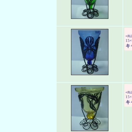
<商品
15×
キ
<商品
15×
キ